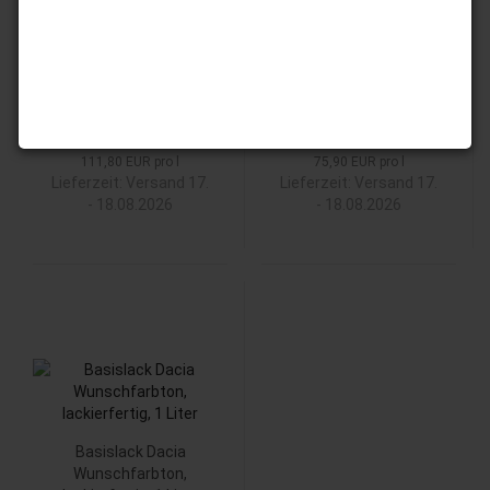
Wunschfarbton,
Wunschfarbton,
lackierfertig, 0,25 Liter
lackierfertig, 0,5 Liter
27,95 EUR
37,95 EUR
111,80 EUR pro l
75,90 EUR pro l
Lieferzeit:
Versand 17.
Lieferzeit:
Versand 17.
- 18.08.2026
- 18.08.2026
Basislack Dacia
Wunschfarbton,