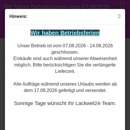
Wir haben Betriebsferien vom 07.08.2026
bis 14.08.2026. Erster Versandtag nach
Hinweis:
dem Urlaub ist der 17.08.2026. Bitte
Basislacke
beachten Sie die verlängerte Lieferzeit!
Wir haben Betriebsferien
Unser Betrieb ist vom 07.08.2026 - 14.08.2026
geschlossen.
Sortieren nach
pro Seite
Sortieren nach
50 pro Seite
Einkäufe sind auch während unserer Abwesenheit
möglich. Bitte berücksichtigen Sie die verlängerte
1
Lieferzeit.
Alle Aufträge während unseres Urlaubs werden ab
dem 17.08.2026 gefertigt und versendet.
Sonnige Tage wünscht Ihr Lackwel24-Team.
Basislack Dacia
Basislack Dacia