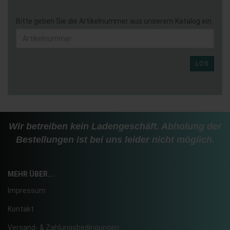
BITTE
Bitte geben Sie die Artikelnummer aus unserem Katalog ein.
GEBEN
SIE
DIE
ARTIKELNUMMER
LOS
AUS
UNSEREM
KATALOG
EIN.
Wir betreiben kein Ladengeschäft. Abholung der
Bestellungen ist bei uns leider nicht möglich.
MEHR ÜBER...
Impressum
Kontakt
Versand- & Zahlungsbedingungen