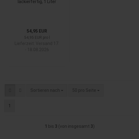
lackierfertig, 1 Liter
54,95 EUR
54,95 EUR pro l
Lieferzeit:
Versand 17.
- 18.08.2026
Sortieren nach
pro Seite
Sortieren nach
50 pro Seite
1
1
bis
3
(von insgesamt
3
)