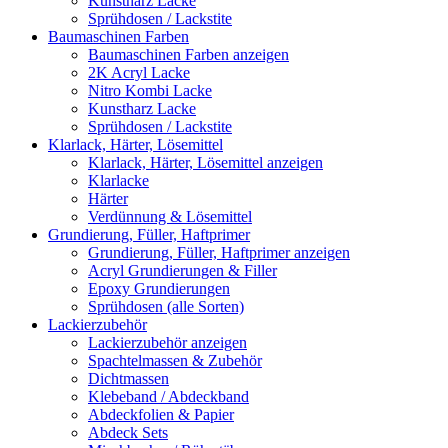
Kunstharz Lacke
Sprühdosen / Lackstite
Baumaschinen Farben
Baumaschinen Farben anzeigen
2K Acryl Lacke
Nitro Kombi Lacke
Kunstharz Lacke
Sprühdosen / Lackstite
Klarlack, Härter, Lösemittel
Klarlack, Härter, Lösemittel anzeigen
Klarlacke
Härter
Verdünnung & Lösemittel
Grundierung, Füller, Haftprimer
Grundierung, Füller, Haftprimer anzeigen
Acryl Grundierungen & Filler
Epoxy Grundierungen
Sprühdosen (alle Sorten)
Lackierzubehör
Lackierzubehör anzeigen
Spachtelmassen & Zubehör
Dichtmassen
Klebeband / Abdeckband
Abdeckfolien & Papier
Abdeck Sets