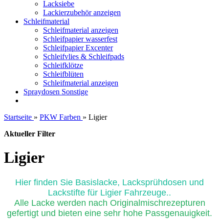
Lacksiebe
Lackierzubehör anzeigen
Schleifmaterial
Schleifmaterial anzeigen
Schleifpapier wasserfest
Schleifpapier Excenter
Schleifvlies & Schleifpads
Schleifklötze
Schleifblüten
Schleifmaterial anzeigen
Spraydosen Sonstige
Startseite
»
PKW Farben
»
Ligier
Aktueller Filter
Ligier
Hier finden Sie Basislacke, Lacksprühdosen und
Lackstifte für Ligier Fahrzeuge..
Alle Lacke werden nach Originalmischrezepturen
gefertigt und bieten eine sehr hohe Passgenauigkeit.