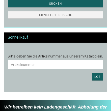
SUCHEN
ERWEITERTE SUCHE
Schnellkauf
BITTE
Bitte geben Sie die Artikelnummer aus unserem Katalog ein.
GEBEN
SIE
DIE
ARTIKELNUMMER
LOS
AUS
UNSEREM
KATALOG
EIN.
Wir betreiben kein Ladengeschäft. Abholung der