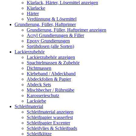
Klarlack, Härter, Lösemittel anzeigen
Klarlacke
Härter
Verdünnung & Lösemittel
Grundierung, Füller, Haftprimer
Grundierung, Füller, Haftprimer anzeigen
Acryl Grundierungen & Filler
Epoxy Grundierungen
Sprühdosen (alle Sorten)
Lackierzubehör
Lackierzubehör anzeigen
Spachtelmassen & Zubehör
Dichtmassen
Klebeband / Abdeckband
Abdeckfolien & Papier
Abdeck Sets
Mischbecher / Rührstäbe
Karosserieschutz
Lacksiebe
Schleifmaterial
Schleifmaterial anzeigen
Schleifpapier wasserfest
Schleifpapier Excenter
Schleifvlies & Schleifpads
Schleifklötze