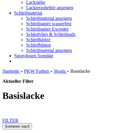
Lacksiebe
Lackierzubehör anzeigen
Schleifmaterial
Schleifmaterial anzeigen
Schleifpapier wasserfest
Schleifpapier Excenter
Schleifvlies & Schleifpads
Schleifklötze
Schleifblüten
Schleifmaterial anzeigen
Spraydosen Sonstige
Startseite
»
PKW Farben
»
Skoda
»
Basislacke
Aktueller Filter
Basislacke
FILTER
Sortieren nach