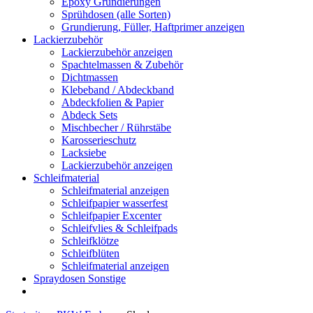
Epoxy Grundierungen
Sprühdosen (alle Sorten)
Grundierung, Füller, Haftprimer anzeigen
Lackierzubehör
Lackierzubehör anzeigen
Spachtelmassen & Zubehör
Dichtmassen
Klebeband / Abdeckband
Abdeckfolien & Papier
Abdeck Sets
Mischbecher / Rührstäbe
Karosserieschutz
Lacksiebe
Lackierzubehör anzeigen
Schleifmaterial
Schleifmaterial anzeigen
Schleifpapier wasserfest
Schleifpapier Excenter
Schleifvlies & Schleifpads
Schleifklötze
Schleifblüten
Schleifmaterial anzeigen
Spraydosen Sonstige