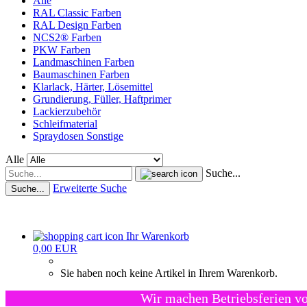
Alle
RAL Classic Farben
RAL Design Farben
NCS2® Farben
PKW Farben
Landmaschinen Farben
Baumaschinen Farben
Klarlack, Härter, Lösemittel
Grundierung, Füller, Haftprimer
Lackierzubehör
Schleifmaterial
Spraydosen Sonstige
Alle
Suche...
Erweiterte Suche
Suche...
Ihr Warenkorb
0,00 EUR
Sie haben noch keine Artikel in Ihrem Warenkorb.
Wir machen Betriebsferien vo