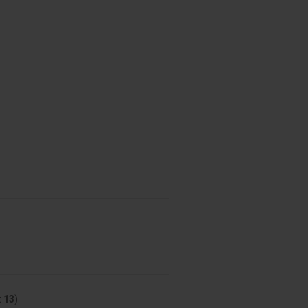
t
13
)