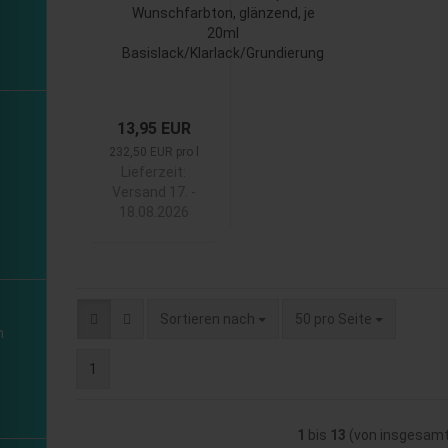
Wunschfarbton, glänzend, je
20ml
Basislack/Klarlack/Grundierung
13,95 EUR
232,50 EUR pro l
Lieferzeit:
Versand 17. -
18.08.2026
Sortieren nach
pro Seite
Sortieren nach
50 pro Seite
n
1
1
bis
13
(von insgesam