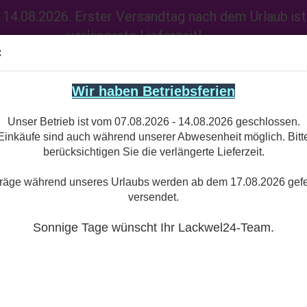
14.08.2026. Erster Versandtag nach dem Urlaub ist 
verlängerte Lieferzeit!
Suche...
:
Wir haben Betriebsferien
Unser Betrieb ist vom 07.08.2026 - 14.08.2026 geschlossen.
Einkäufe sind auch während unserer Abwesenheit möglich. Bitt
berücksichtigen Sie die verlängerte Lieferzeit.
PKW FARBEN
LANDMASCHINEN FARBEN
BAUMASCHINEN FARBE
träge während unseres Urlaubs werden ab dem 17.08.2026 gefe
versendet.
»
»
»
Startseite
PKW Farben
Opel
Sprühdosen / Lackstifte
LEIFMATERIAL
SPRAYDOSEN SONSTIGE
Sonnige Tage wünscht Ihr Lackwel24-Team.
Sprühdosen / Lackstifte
Sortieren nach
pro Seite
Sortieren nach
50 pro Seite