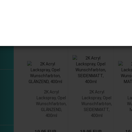
1
2K Acryl
2K Acryl
Lackspray, Opel
Lackspray, Opel
La
Wunschfarbton,
Wunschfarbton,
Wu
GLÄNZEND,
SEIDENMATT,
M
400ml
400ml
19,95 EUR
19,95 EUR
19