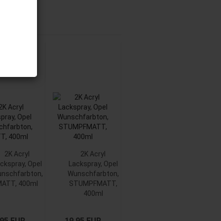
2K Acryl
2K Acryl
ckspray, Opel
Lackspray, Opel
nschfarbton,
Wunschfarbton,
ATT, 400ml
STUMPFMATT,
400ml
,95 EUR
19,95 EUR