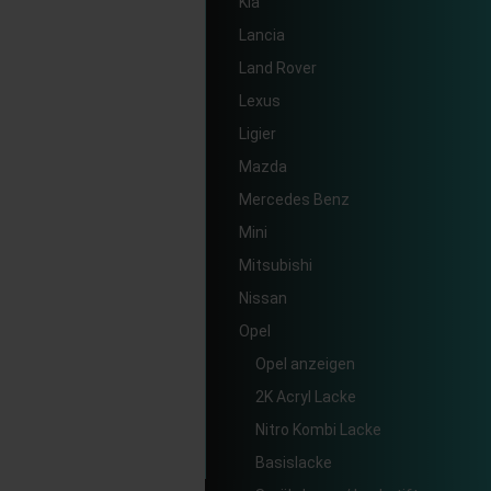
Kia
Lancia
Land Rover
Lexus
Ligier
Mazda
Mercedes Benz
Mini
Mitsubishi
Nissan
Opel
Opel anzeigen
2K Acryl Lacke
Nitro Kombi Lacke
Basislacke