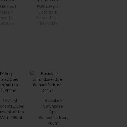
8 EUR pro l
49,88 EUR pro l
ferzeit:
Lieferzeit:
and 17. -
Versand 17. -
.08.2026
18.08.2026
1K Acryl
Basislack
ckspray, Opel
Sprühdose,
nschfarbton,
Opel
ATT, 400ml
Wunschfarbton,
400ml