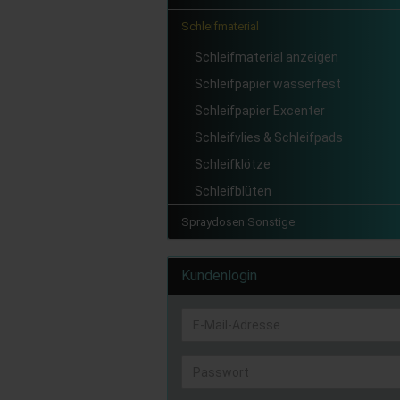
Schleifmaterial
Schleifmaterial anzeigen
Schleifpapier wasserfest
Schleifpapier Excenter
Schleifvlies & Schleifpads
Schleifklötze
Schleifblüten
Spraydosen Sonstige
Kundenlogin
E-
Mail-
Adresse
Passwort