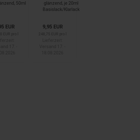
änzend, 50ml
glänzend, je 20ml
Basislack/Klarlack
95 EUR
9,95 EUR
0 EUR pro l
248,75 EUR pro l
ferzeit:
Lieferzeit:
and 17. -
Versand 17. -
.08.2026
18.08.2026