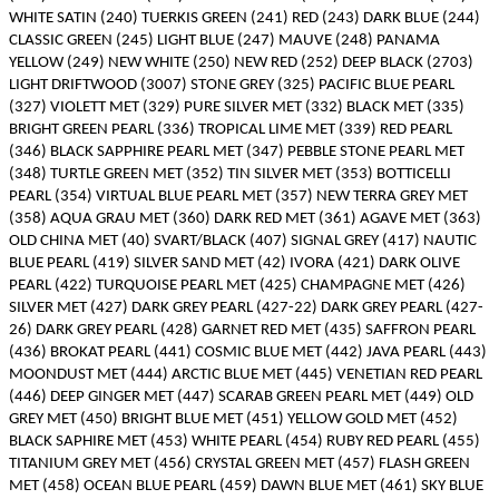
WHITE SATIN (240) TUERKIS GREEN (241) RED (243) DARK BLUE (244)
CLASSIC GREEN (245) LIGHT BLUE (247) MAUVE (248) PANAMA
YELLOW (249) NEW WHITE (250) NEW RED (252) DEEP BLACK (2703)
LIGHT DRIFTWOOD (3007) STONE GREY (325) PACIFIC BLUE PEARL
(327) VIOLETT MET (329) PURE SILVER MET (332) BLACK MET (335)
BRIGHT GREEN PEARL (336) TROPICAL LIME MET (339) RED PEARL
(346) BLACK SAPPHIRE PEARL MET (347) PEBBLE STONE PEARL MET
(348) TURTLE GREEN MET (352) TIN SILVER MET (353) BOTTICELLI
PEARL (354) VIRTUAL BLUE PEARL MET (357) NEW TERRA GREY MET
(358) AQUA GRAU MET (360) DARK RED MET (361) AGAVE MET (363)
OLD CHINA MET (40) SVART/BLACK (407) SIGNAL GREY (417) NAUTIC
BLUE PEARL (419) SILVER SAND MET (42) IVORA (421) DARK OLIVE
PEARL (422) TURQUOISE PEARL MET (425) CHAMPAGNE MET (426)
SILVER MET (427) DARK GREY PEARL (427-22) DARK GREY PEARL (427-
26) DARK GREY PEARL (428) GARNET RED MET (435) SAFFRON PEARL
(436) BROKAT PEARL (441) COSMIC BLUE MET (442) JAVA PEARL (443)
MOONDUST MET (444) ARCTIC BLUE MET (445) VENETIAN RED PEARL
(446) DEEP GINGER MET (447) SCARAB GREEN PEARL MET (449) OLD
GREY MET (450) BRIGHT BLUE MET (451) YELLOW GOLD MET (452)
BLACK SAPHIRE MET (453) WHITE PEARL (454) RUBY RED PEARL (455)
TITANIUM GREY MET (456) CRYSTAL GREEN MET (457) FLASH GREEN
MET (458) OCEAN BLUE PEARL (459) DAWN BLUE MET (461) SKY BLUE