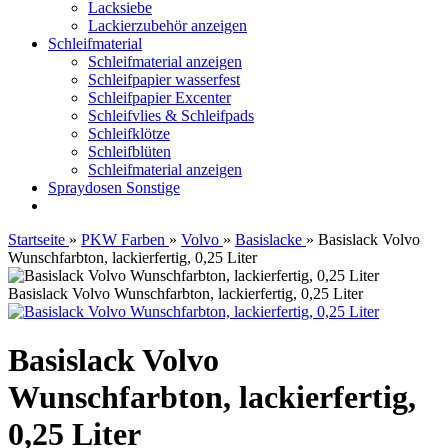
Lacksiebe
Lackierzubehör anzeigen
Schleifmaterial
Schleifmaterial anzeigen
Schleifpapier wasserfest
Schleifpapier Excenter
Schleifvlies & Schleifpads
Schleifklötze
Schleifblüten
Schleifmaterial anzeigen
Spraydosen Sonstige
Startseite
»
PKW Farben
»
Volvo
»
Basislacke
»
Basislack Volvo
Wunschfarbton, lackierfertig, 0,25 Liter
Basislack Volvo Wunschfarbton, lackierfertig, 0,25 Liter
Basislack Volvo
Wunschfarbton, lackierfertig,
0,25 Liter