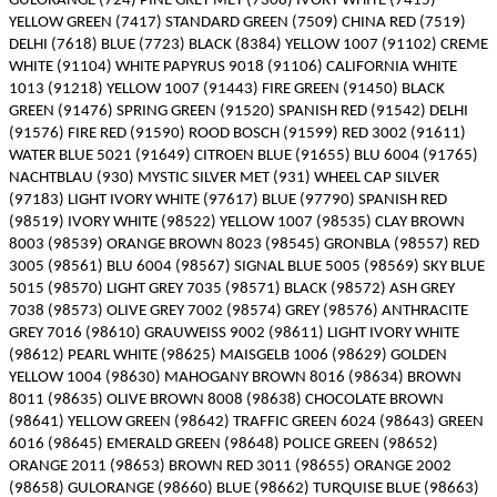
GULORANGE (724) PINE GREY MET (7308) IVORY WHITE (7415)
YELLOW GREEN (7417) STANDARD GREEN (7509) CHINA RED (7519)
DELHI (7618) BLUE (7723) BLACK (8384) YELLOW 1007 (91102) CREME
WHITE (91104) WHITE PAPYRUS 9018 (91106) CALIFORNIA WHITE
1013 (91218) YELLOW 1007 (91443) FIRE GREEN (91450) BLACK
GREEN (91476) SPRING GREEN (91520) SPANISH RED (91542) DELHI
(91576) FIRE RED (91590) ROOD BOSCH (91599) RED 3002 (91611)
WATER BLUE 5021 (91649) CITROEN BLUE (91655) BLU 6004 (91765)
NACHTBLAU (930) MYSTIC SILVER MET (931) WHEEL CAP SILVER
(97183) LIGHT IVORY WHITE (97617) BLUE (97790) SPANISH RED
(98519) IVORY WHITE (98522) YELLOW 1007 (98535) CLAY BROWN
8003 (98539) ORANGE BROWN 8023 (98545) GRONBLA (98557) RED
3005 (98561) BLU 6004 (98567) SIGNAL BLUE 5005 (98569) SKY BLUE
5015 (98570) LIGHT GREY 7035 (98571) BLACK (98572) ASH GREY
7038 (98573) OLIVE GREY 7002 (98574) GREY (98576) ANTHRACITE
GREY 7016 (98610) GRAUWEISS 9002 (98611) LIGHT IVORY WHITE
(98612) PEARL WHITE (98625) MAISGELB 1006 (98629) GOLDEN
YELLOW 1004 (98630) MAHOGANY BROWN 8016 (98634) BROWN
8011 (98635) OLIVE BROWN 8008 (98638) CHOCOLATE BROWN
(98641) YELLOW GREEN (98642) TRAFFIC GREEN 6024 (98643) GREEN
6016 (98645) EMERALD GREEN (98648) POLICE GREEN (98652)
ORANGE 2011 (98653) BROWN RED 3011 (98655) ORANGE 2002
(98658) GULORANGE (98660) BLUE (98662) TURQUISE BLUE (98663)