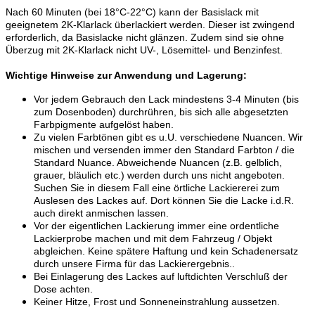
Nach 60 Minuten (bei 18°C-22°C) kann der Basislack mit
geeignetem 2K-Klarlack überlackiert werden. Dieser ist zwingend
erforderlich, da Basislacke nicht glänzen. Zudem sind sie ohne
Überzug mit 2K-Klarlack nicht UV-, Lösemittel- und Benzinfest.
Wichtige Hinweise zur Anwendung und Lagerung:
Vor jedem Gebrauch den Lack mindestens 3-4 Minuten (bis
zum Dosenboden) durchrühren, bis sich alle abgesetzten
Farbpigmente aufgelöst haben.
Zu vielen Farbtönen gibt es u.U. verschiedene Nuancen. Wir
mischen und versenden immer den Standard Farbton / die
Standard Nuance. Abweichende Nuancen (z.B. gelblich,
grauer, bläulich etc.) werden durch uns nicht angeboten.
Suchen Sie in diesem Fall eine örtliche Lackiererei zum
Auslesen des Lackes auf. Dort können Sie die Lacke i.d.R.
auch direkt anmischen lassen.
Vor der eigentlichen Lackierung immer eine ordentliche
Lackierprobe machen und mit dem Fahrzeug / Objekt
abgleichen. Keine spätere Haftung und kein Schadenersatz
durch unsere Firma für das Lackierergebnis..
Bei Einlagerung des Lackes auf luftdichten Verschluß der
Dose achten.
Keiner Hitze, Frost und Sonneneinstrahlung aussetzen.