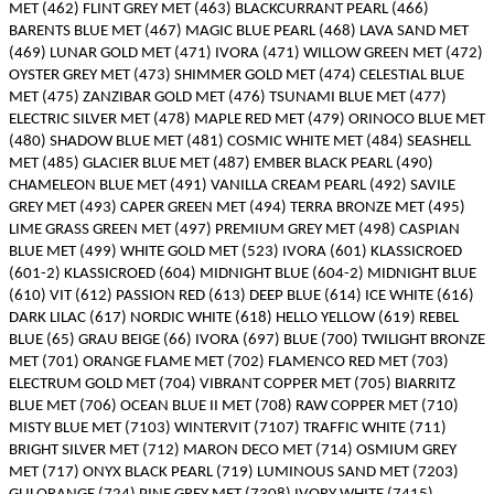
MET (462) FLINT GREY MET (463) BLACKCURRANT PEARL (466)
BARENTS BLUE MET (467) MAGIC BLUE PEARL (468) LAVA SAND MET
(469) LUNAR GOLD MET (471) IVORA (471) WILLOW GREEN MET (472)
OYSTER GREY MET (473) SHIMMER GOLD MET (474) CELESTIAL BLUE
MET (475) ZANZIBAR GOLD MET (476) TSUNAMI BLUE MET (477)
ELECTRIC SILVER MET (478) MAPLE RED MET (479) ORINOCO BLUE MET
(480) SHADOW BLUE MET (481) COSMIC WHITE MET (484) SEASHELL
MET (485) GLACIER BLUE MET (487) EMBER BLACK PEARL (490)
CHAMELEON BLUE MET (491) VANILLA CREAM PEARL (492) SAVILE
GREY MET (493) CAPER GREEN MET (494) TERRA BRONZE MET (495)
LIME GRASS GREEN MET (497) PREMIUM GREY MET (498) CASPIAN
BLUE MET (499) WHITE GOLD MET (523) IVORA (601) KLASSICROED
(601-2) KLASSICROED (604) MIDNIGHT BLUE (604-2) MIDNIGHT BLUE
(610) VIT (612) PASSION RED (613) DEEP BLUE (614) ICE WHITE (616)
DARK LILAC (617) NORDIC WHITE (618) HELLO YELLOW (619) REBEL
BLUE (65) GRAU BEIGE (66) IVORA (697) BLUE (700) TWILIGHT BRONZE
MET (701) ORANGE FLAME MET (702) FLAMENCO RED MET (703)
ELECTRUM GOLD MET (704) VIBRANT COPPER MET (705) BIARRITZ
BLUE MET (706) OCEAN BLUE II MET (708) RAW COPPER MET (710)
MISTY BLUE MET (7103) WINTERVIT (7107) TRAFFIC WHITE (711)
BRIGHT SILVER MET (712) MARON DECO MET (714) OSMIUM GREY
MET (717) ONYX BLACK PEARL (719) LUMINOUS SAND MET (7203)