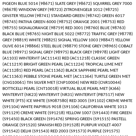
PIGEON BLUE 5014 (98671) SLATE GREY (98672) SQUIRREL GREY 7000
(98678) WINDOW GREY (98723) ZITRONENGELB 1012 (98725)
GINSTER YELLOW (98741) STANDARD GREEN (98742) GREEN 6017
(98745) PATINA GREEN 6000 (98752) ORANGE 2001 (98753) RED
(98755) SIGNALORANGE (98759) RED 3001 (98760) BLUE (98763)
BLACK BLUE (98765) NIGHT BLUE 5022 (98772) TRAFFIC GREY (98778)
GREY (98819) WHITE (98825) SIGNAL YELLOW 1003 (98847) YELLOW
OLIVE 6014 (98866) STEEL BLUE (98879) STONE GREY (98965) COBALT
BLUE (98971) SIGNAL GREY (98975) BLACK GREY (98978) LIGHT GREY
(A1103) WINTERVIT (AC11143) RED (AC11218) CLASSIC GREEN
(AC11219) BRIGHT GREEN PEARL (AC11224) TROPICAL LIME MET
(AC11281) RED PEARL (AC11362) BLACK SAPPHIRE PEARL MET
(AC11363) PEBBLE STONE PEARL MET (AC11364) TURTLE GREEN MET
(CNG10061) TIN SILVER MET (CNP10004) NEW RED (CNR10044)
BOTTICELLI PEARL (CNT10018) VIRTUAL BLUE PEARL MET (KJ66)
WINTERVIT (NK23) WINTERVIT (NR31) WINTERVIT (PB7517) NEW
WHITE (PT5) ICE WHITE (S9087580) RED 3005 (S91102) CREME WHITE
(S91104) WHITE PAPYRUS 9018 (S91106) CALIFORNIA WHITE 1013
(S91129) CREME WHITE (S91218) YELLOW 1007 (S91443) FIRE GREEN
(S91450) BLACK GREEN (S91476) SPRING GREEN (S91515) PASTELL
ORANGE (S91520) SPANISH RED (S91528) PURPUR VIOLET 4007
(S91542) DELHI (S91543) RED 2003 (S91573) PURPLE (S91575)