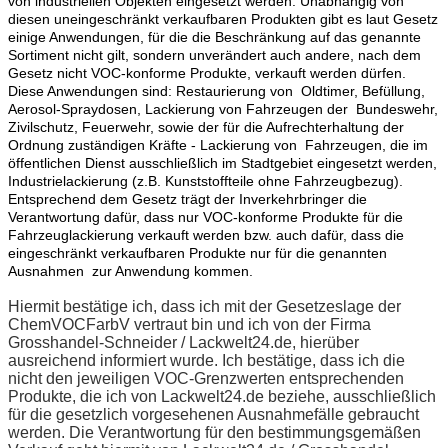
von industriellen Objekten eingesetzt werden. Unabhängig von
diesen uneingeschränkt verkaufbaren Produkten gibt es laut Gesetz
einige Anwendungen, für die die Beschränkung auf das genannte
Sortiment nicht gilt, sondern unverändert auch andere, nach dem
Gesetz nicht VOC-konforme Produkte, verkauft werden dürfen.
Diese Anwendungen sind: Restaurierung von Oldtimer, Befüllung,
Aerosol-Spraydosen, Lackierung von Fahrzeugen der Bundeswehr,
Zivilschutz, Feuerwehr, sowie der für die Aufrechterhaltung der
Ordnung zuständigen Kräfte - Lackierung von Fahrzeugen, die im
öffentlichen Dienst ausschließlich im Stadtgebiet eingesetzt werden,
Industrielackierung (z.B. Kunststoffteile ohne Fahrzeugbezug).
Entsprechend dem Gesetz trägt der Inverkehrbringer die
Verantwortung dafür, dass nur VOC-konforme Produkte für die
Fahrzeuglackierung verkauft werden bzw. auch dafür, dass die
eingeschränkt verkaufbaren Produkte nur für die genannten
Ausnahmen zur Anwendung kommen.
Hiermit bestätige ich, dass ich mit der Gesetzeslage der
ChemVOCFarbV vertraut bin und ich von der Firma
Grosshandel-Schneider / Lackwelt24.de, hierüber
ausreichend informiert wurde. Ich bestätige, dass ich die
nicht den jeweiligen VOC-Grenzwerten entsprechenden
Produkte, die ich von Lackwelt24.de beziehe, ausschließlich
für die gesetzlich vorgesehenen Ausnahmefälle gebraucht
werden. Die Verantwortung für den bestimmungsgemäßen