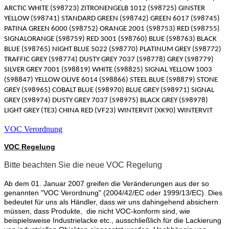
ARCTIC WHITE (S98723) ZITRONENGELB 1012 (S98725) GINSTER
YELLOW (S98741) STANDARD GREEN (S98742) GREEN 6017 (S98745)
PATINA GREEN 6000 (S98752) ORANGE 2001 (S98753) RED (S98755)
SIGNALORANGE (S98759) RED 3001 (S98760) BLUE (S98763) BLACK
BLUE (S98765) NIGHT BLUE 5022 (S98770) PLATINUM GREY (S98772)
TRAFFIC GREY (S98774) DUSTY GREY 7037 (S98778) GREY (S98779)
SILVER GREY 7001 (S98819) WHITE (S98825) SIGNAL YELLOW 1003
(S98847) YELLOW OLIVE 6014 (S98866) STEEL BLUE (S98879) STONE
GREY (S98965) COBALT BLUE (S98970) BLUE GREY (S98971) SIGNAL
GREY (S98974) DUSTY GREY 7037 (S98975) BLACK GREY (S98978)
LIGHT GREY (TE3) CHINA RED (VF23) WINTERVIT (XK90) WINTERVIT
VOC Verordnung
VOC Regelung
Bitte beachten Sie die neue VOC Regelung
Ab dem 01. Januar 2007 greifen die Veränderungen aus der so
genannten "VOC Verordnung" (2004/42/EC oder 1999/13/EC). Dies
bedeutet für uns als Händler, dass wir uns dahingehend absichern
müssen, dass Produkte, die nicht VOC-konform sind, wie
beispielsweise Industrielacke etc., ausschließlich für die Lackierung