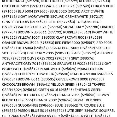
ROEDORANGE (S91590) ROOD BOSCH (S91599) RED 3002 (S91603)
LIGHT BLUE 5012 (S91611) WATER BLUE 5021 (S91649) CITROEN BLUE
(S91655) BLU 6004 (S91665) BLUE 5020 (S9192) ARCTIC WHITE
(S97183) LIGHT IVORY WHITE (S97195) CREME WHITE (S97217)
GINSTER YELLOW (S97562) FIRE RED (S97583) TURQUISE BLUE
(S97607) WATER BLUE 5021 (S97760) SIGNAL GREY (S97780) ORANGE
(S97784) BROWN RED 3011 (S97792) PURPLE (S98519) IVORY WHITE
(S98522) YELLOW 1007 (S98535) CLAY BROWN 8003 (S98539)
ORANGE BROWN 8023 (S98553) RED FIERY 3000 (S98557) RED 3005
(S98561) BLU 6004 (S98567) SIGNAL BLUE 5005 (S98569) SKY BLUE
5015 (S98570) LIGHT GREY 7035 (S98571) BLACK (S98572) ASH GREY
7038 (S98573) OLIVE GREY 7002 (S98574) GREY (S98576)
ANTHRACITE GREY 7016 (S98610) GRAUWEISS 9002 (S98611) LIGHT
IVORY WHITE (S98612) PEARL WHITE (S98625) MAISGELB 1006
(S98629) GOLDEN YELLOW 1004 (S98630) MAHOGANY BROWN 8016
(S98634) BROWN 8011 (S98635) OLIVE BROWN 8008 (S98638)
CHOCOLATE BROWN (S98641) YELLOW GREEN (S98642) TRAFFIC
GREEN 6024 (S98643) GREEN 6016 (S98645) EMERALD GREEN
(S98648) POLICE GREEN (S98652) ORANGE 2011 (S98653) BROWN
RED 3011 (S98655) ORANGE 2002 (S98656) SIGNAL RED 3002
(S98658) GULORANGE (S98660) BLUE (S98662) TURQUISE BLUE
(S98663) PIGEON BLUE 5014 (S98671) SLATE GREY (S98672) SQUIRREL
GREY 7000 (S98678) WINDOW GREY (S98714) SILK WHITE (S98717)