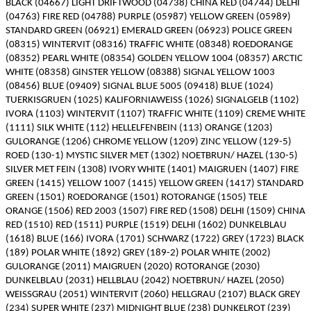
BLACK (04667) LIGHT DRIFTWOOD (04738) CHINA RED (04744) DELHI
(04763) FIRE RED (04788) PURPLE (05987) YELLOW GREEN (05989)
STANDARD GREEN (06921) EMERALD GREEN (06923) POLICE GREEN
(08315) WINTERVIT (08316) TRAFFIC WHITE (08348) ROEDORANGE
(08352) PEARL WHITE (08354) GOLDEN YELLOW 1004 (08357) ARCTIC
WHITE (08358) GINSTER YELLOW (08388) SIGNAL YELLOW 1003
(08456) BLUE (09409) SIGNAL BLUE 5005 (09418) BLUE (1024)
TUERKISGRUEN (1025) KALIFORNIAWEISS (1026) SIGNALGELB (1102)
IVORA (1103) WINTERVIT (1107) TRAFFIC WHITE (1109) CREME WHITE
(1111) SILK WHITE (112) HELLELFENBEIN (113) ORANGE (1203)
GULORANGE (1206) CHROME YELLOW (1209) ZINC YELLOW (129-5)
ROED (130-1) MYSTIC SILVER MET (1302) NOETBRUN/ HAZEL (130-5)
SILVER MET FEIN (1308) IVORY WHITE (1401) MAIGRUEN (1407) FIRE
GREEN (1415) YELLOW 1007 (1415) YELLOW GREEN (1417) STANDARD
GREEN (1501) ROEDORANGE (1501) ROTORANGE (1505) TELE
ORANGE (1506) RED 2003 (1507) FIRE RED (1508) DELHI (1509) CHINA
RED (1510) RED (1511) PURPLE (1519) DELHI (1602) DUNKELBLAU
(1618) BLUE (166) IVORA (1701) SCHWARZ (1722) GREY (1723) BLACK
(189) POLAR WHITE (1892) GREY (189-2) POLAR WHITE (2002)
GULORANGE (2011) MAIGRUEN (2020) ROTORANGE (2030)
DUNKELBLAU (2031) HELLBLAU (2042) NOETBRUN/ HAZEL (2050)
WEISSGRAU (2051) WINTERVIT (2060) HELLGRAU (2107) BLACK GREY
(234) SUPER WHITE (237) MIDNIGHT BLUE (238) DUNKELROT (239)